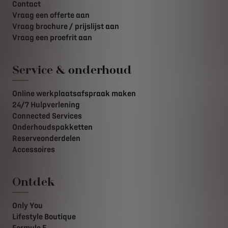
Contact
Vraag een offerte aan
Vraag brochure / prijslijst aan
Vraag een proefrit aan
Service & onderhoud
Online werkplaatsafspraak maken
24/7 Hulpverlening
Connected Services
Onderhoudspakketten
Reserveonderdelen
Accessoires
Ontdek
Only You
Lifestyle Boutique