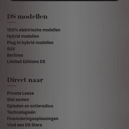
DS modellen
100% elektrische modellen
Hybrid modellen
Plug-in hybrid modellen
SUV
Berlines
Limited Editions DS
Direct naar
Private Lease
Stel samen
Opladen en actieradius
Technologieën
Financieringsoplossingen
Vind een DS Store