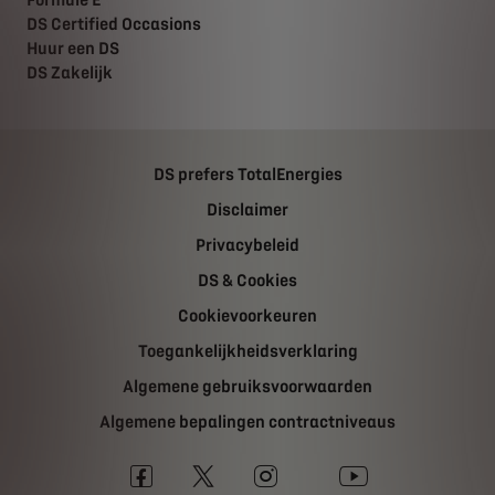
Formule E
DS Certified Occasions
Huur een DS
DS Zakelijk
DS prefers TotalEnergies
Disclaimer
Privacybeleid
DS & Cookies
Cookievoorkeuren
Toegankelijkheidsverklaring
Algemene gebruiksvoorwaarden
Algemene bepalingen contractniveaus