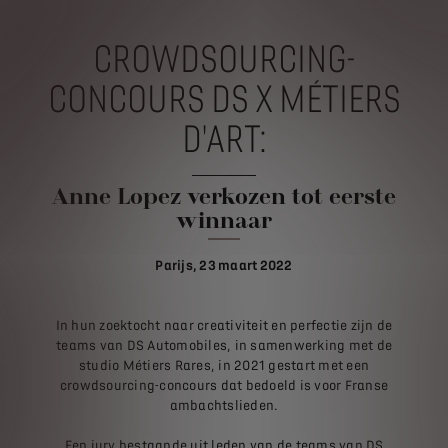
CROWDSOURCING-
CONCOURS DS X MÉTIERS
D'ART:
Anne Lopez verkozen tot eerste
winnaar
Parijs, 23 maart 2022
In hun zoektocht naar creativiteit en perfectie zijn de
teams van DS Automobiles, in samenwerking met de
studio Métiers Rares, in 2021 gestart met een
crowdsourcing-concours dat bedoeld is voor Franse
ambachtslieden.
Een jury bestaande uit leden van de teams van DS