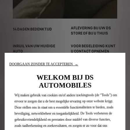
AFLEVERING BIJ UW DS
14 DAGEN BEDENKTIJD
STORE OF BIJ U THUIS
INRUIL VAN UW HUIDIGE
VOOR BEGELEIDING KUNT
AUTO
U CONTACT OPNEMEN
MET DE KLANTENSERVICE:
0800 - 1955
DOORGAAN ZONDER TE ACCEPTEREN →
WELKOM BIJ DS
Meer informatie
AUTOMOBILES
Wij maken gebruik van cookies en/of andere trackingtools (de “Tools”) om
ervoor te zorgen dat u de best mogelijke ervaring op onze website krijgt.
E-TENSE
Deze stellen ons in staat om u essentiële functionaliteiten te bieden, zoals
beveiliging, netwerkbeheer en toegankelijkheid. De Tools verbeteren de
gebruiksvriendelijkheid en prestaties door middel van diverse functies,
Elektrificatie volgens DS
zoals taalherkenning en zoekresultaten, en zorgen er zo voor dat ons
Automobiles