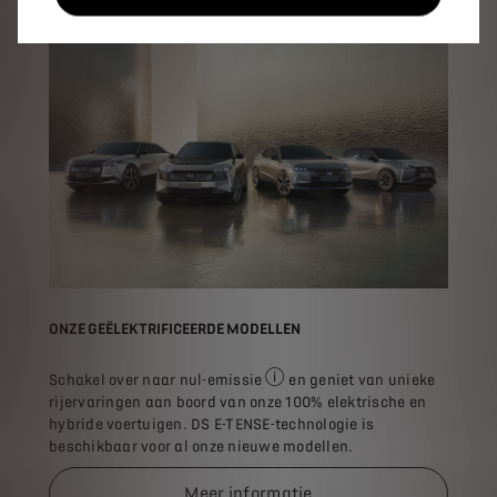
ONZE GEËLEKTRIFICEERDE MODELLEN
Schakel over naar nul-emissie
en geniet van unieke
Nul uitstoot bij de uitlaat (in de
rijervaringen aan boord van onze 100% elektrische en
hybride voertuigen. DS E-TENSE-technologie is
beschikbaar voor al onze nieuwe modellen.
Meer informatie