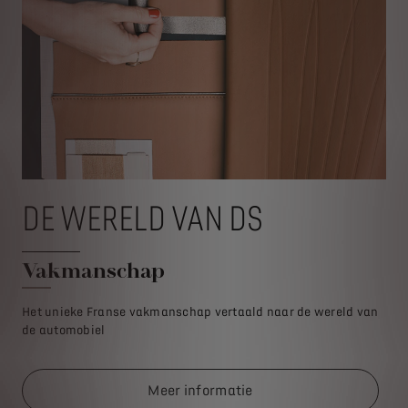
DE WERELD VAN DS
D
Vakmanschap
C
Het unieke Franse vakmanschap vertaald naar de wereld van
Waa
de automobiel
voo
Meer informatie