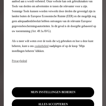
aanbod aan u wordt verbeterd. Onze website kan ook gebruikmaken van
Tools van derden om advertenties te tonen die relevanter voor u zijn.
In onze elektrische auto's en plug-in hybrideauto's
Sommige Tools kunnen worden verwerkt door derden die gevestigd zijn in
hebben we de E-TENSE-technologie toegepast die
landen buiten de Europese Economische Ruimte (EER) en die mogelijk nog
voortkomt uit onze succesvolle deelname - met twee
geen adequaatheidsbesluit hebben ontvangen van de relevante Europese
opeenvolgende dubbele kampioenstitels - aan de
gegevensbeschermingsautoriteiten. In dit geval is de doorgifte gebaseerd op
Formule E.
uw toestemming (Art. 49.1a AVG).
De regeneratie van energie tijdens het remmen en de
afstemming van de wielophanging vergroten in sterke
Als u meer wilt weten over de tools die wij gebruiken en hoe u deze kunt
mate het rijplezier dat deze auto's onze klanten te
beheren, kunt u ons
cookiebeleid
raadplegen of op de knop ‘Mijn
bieden hebben.
instellingen beheren’ klikken.
Privacybeleid
Meer informatie
MIJN INSTELLINGEN BEHEREN
ALLES ACCEPTEREN