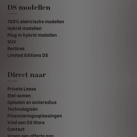
DS modellen
100% elektrische modellen
Hybrid modellen
Plug-in hybrid modellen
SUV
Berlines
Limited Editions DS
Direct naar
Private Lease
Stel samen
Opladen en actieradius
Technologieën
Financieringsoplossingen
Vind een DS Store
Contact
Vraag een offerte aan