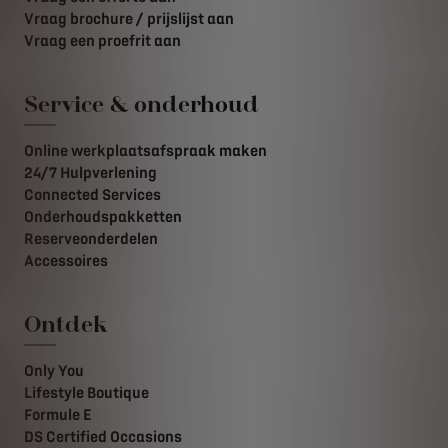
Vraag brochure / prijslijst aan
Vraag een proefrit aan
Service & onderhoud
Online werkplaatsafspraak maken
24/7 Hulpverlening
Connected Services
Onderhoudspakketten
Reserveonderdelen
Accessoires
Ontdek
Only You
Lifestyle Boutique
Formule E
DS Certified Occasions