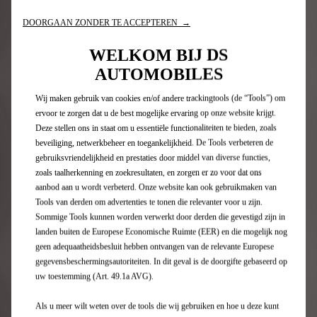
DOORGAAN ZONDER TE ACCEPTEREN →
N°7
WELKOM BIJ DS
AUTOMOBILES
Wij maken gebruik van cookies en/of andere trackingtools (de “Tools”) om
ervoor te zorgen dat u de best mogelijke ervaring op onze website krijgt.
Deze stellen ons in staat om u essentiële functionaliteiten te bieden, zoals
beveiliging, netwerkbeheer en toegankelijkheid. De Tools verbeteren de
gebruiksvriendelijkheid en prestaties door middel van diverse functies,
zoals taalherkenning en zoekresultaten, en zorgen er zo voor dat ons
aanbod aan u wordt verbeterd. Onze website kan ook gebruikmaken van
Tools van derden om advertenties te tonen die relevanter voor u zijn.
Sommige Tools kunnen worden verwerkt door derden die gevestigd zijn in
DE RUIME EN VEELZIJDIGE SUV
landen buiten de Europese Economische Ruimte (EER) en die mogelijk nog
geen adequaatheidsbesluit hebben ontvangen van de relevante Europese
Beschikbaar als 100% elektrisch & Hybride
gegevensbeschermingsautoriteiten. In dit geval is de doorgifte gebaseerd op
uw toestemming (Art. 49.1a AVG).
Tot 739 km actieradius volgens de gecombineerd WLTP-
Als u meer wilt weten over de tools die wij gebruiken en hoe u deze kunt
cyclus