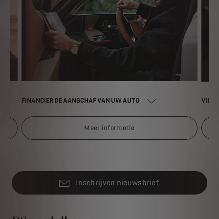
FINANCIER DE AANSCHAF VAN UW AUTO
VIND
Meer informatie
Inschrijven nieuwsbrief