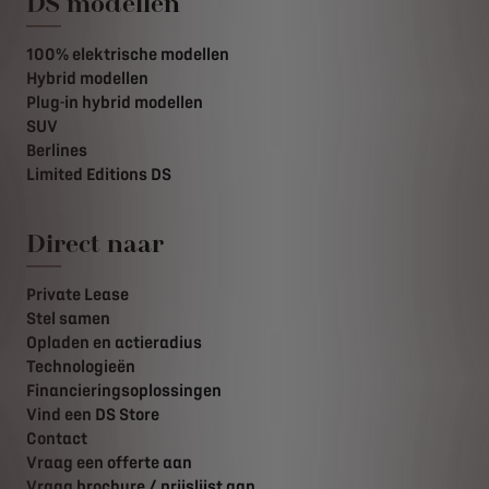
DS modellen
100% elektrische modellen
Hybrid modellen
Plug-in hybrid modellen
SUV
Berlines
Limited Editions DS
Direct naar
Private Lease
Stel samen
Opladen en actieradius
Technologieën
Financieringsoplossingen
Vind een DS Store
Contact
Vraag een offerte aan
Vraag brochure / prijslijst aan