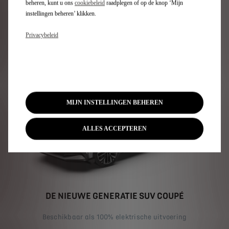
beheren, kunt u ons
cookiebeleid
raadplegen of op de knop ‘Mijn
Het vermelde brandstofverbruik, d
instellingen beheren’ klikken.
Stel samen
Privacybeleid
N°8
MIJN INSTELLINGEN BEHEREN
ALLES ACCEPTEREN
DE NIEUWE GENERATIE SUV COUPÉ
Beschikbaar als 100% elektrische uitvoering