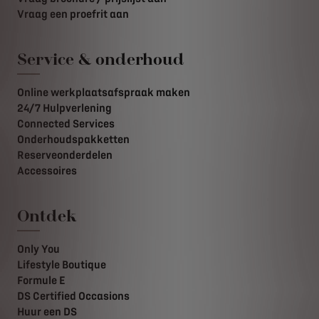
Vraag een proefrit aan
Service & onderhoud
Online werkplaatsafspraak maken
24/7 Hulpverlening
Connected Services
Onderhoudspakketten
Reserveonderdelen
Accessoires
Ontdek
Only You
Lifestyle Boutique
Formule E
DS Certified Occasions
Huur een DS