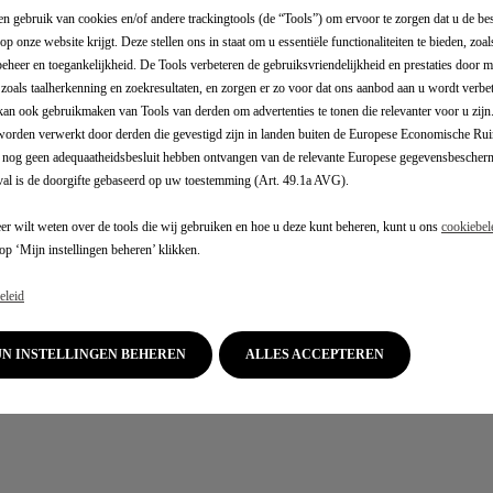
n gebruik van cookies en/of andere trackingtools (de “Tools”) om ervoor te zorgen dat u de be
op onze website krijgt. Deze stellen ons in staat om u essentiële functionaliteiten te bieden, zoal
eheer en toegankelijkheid. De Tools verbeteren de gebruiksvriendelijkheid en prestaties door m
, zoals taalherkenning en zoekresultaten, en zorgen er zo voor dat ons aanbod aan u wordt verbe
kan ook gebruikmaken van Tools van derden om advertenties te tonen die relevanter voor u zij
orden verwerkt door derden die gevestigd zijn in landen buiten de Europese Economische Rui
 nog geen adequaatheidsbesluit hebben ontvangen van de relevante Europese gegevensbeschermi
eval is de doorgifte gebaseerd op uw toestemming (Art. 49.1a AVG).
er wilt weten over de tools die wij gebruiken en hoe u deze kunt beheren, kunt u ons
cookiebel
op ‘Mijn instellingen beheren’ klikken.
eleid
IJN INSTELLINGEN BEHEREN
ALLES ACCEPTEREN