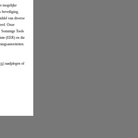
st mogelijke
s beveiliging,
iddel van diverse
terd. Onze
n. Sommige Tools
mte (EER) en die
ngsautoriteiten.
eid
raadplegen of