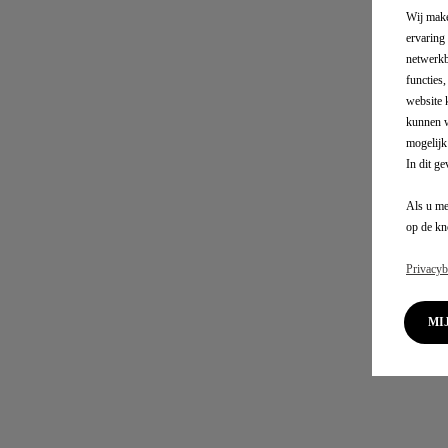
Wij make
ervaring 
netwerkb
functies
website 
kunnen w
mogelijk
In dit g
Als u me
op de kn
Privacyb
M