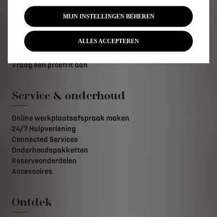
Technologieën
Financieringsoplossingen
MIJN INSTELLINGEN BEHEREN
Vind een DS Store
Contact
ALLES ACCEPTEREN
Vraag een offerte aan
Vraag brochure / prijslijst aan
Vraag een proefrit aan
Service & onderhoud
Online werkplaatsafspraak maken
24/7 Hulpverlening
Connected Services
Onderhoudspakketten
Reserveonderdelen
Accessoires
Ontdek