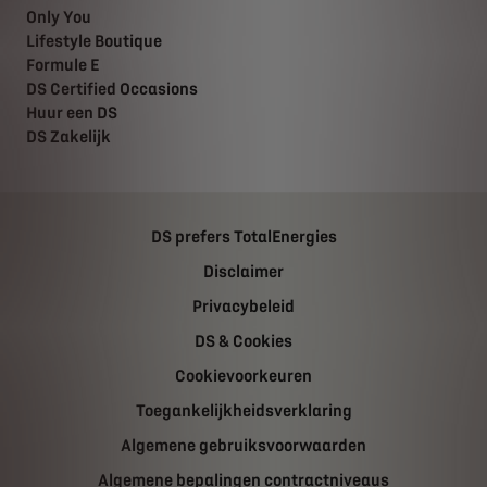
Only You
Lifestyle Boutique
Formule E
DS Certified Occasions
Huur een DS
DS Zakelijk
DS prefers TotalEnergies
Disclaimer
Privacybeleid
DS & Cookies
Cookievoorkeuren
Toegankelijkheidsverklaring
Algemene gebruiksvoorwaarden
Algemene bepalingen contractniveaus