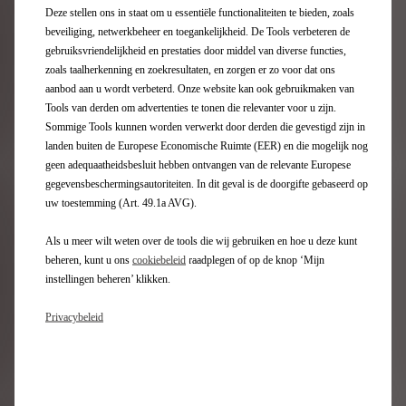
Deze stellen ons in staat om u essentiële functionaliteiten te bieden, zoals
beveiliging, netwerkbeheer en toegankelijkheid. De Tools verbeteren de
Inschrijven nieuwsbrief
gebruiksvriendelijkheid en prestaties door middel van diverse functies,
zoals taalherkenning en zoekresultaten, en zorgen er zo voor dat ons
aanbod aan u wordt verbeterd. Onze website kan ook gebruikmaken van
DS modellen
Tools van derden om advertenties te tonen die relevanter voor u zijn.
Sommige Tools kunnen worden verwerkt door derden die gevestigd zijn in
landen buiten de Europese Economische Ruimte (EER) en die mogelijk nog
100% elektrische modellen
geen adequaatheidsbesluit hebben ontvangen van de relevante Europese
Hybrid modellen
gegevensbeschermingsautoriteiten. In dit geval is de doorgifte gebaseerd op
Plug-in hybrid modellen
uw toestemming (Art. 49.1a AVG).
SUV
Berlines
Als u meer wilt weten over de tools die wij gebruiken en hoe u deze kunt
Limited Editions DS
beheren, kunt u ons
cookiebeleid
raadplegen of op de knop ‘Mijn
instellingen beheren’ klikken.
Direct naar
Privacybeleid
Private Lease
Stel samen
Opladen en actieradius