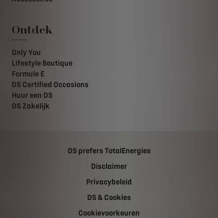
Ontdek
Only You
Lifestyle Boutique
Formule E
DS Certified Occasions
Huur een DS
DS Zakelijk
DS prefers TotalEnergies
Disclaimer
Privacybeleid
DS & Cookies
Cookievoorkeuren