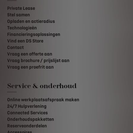
Private Lease
Stel samen
Opladen en actieradius
Technologieën
Financieringsoplossingen
Vind een DS Store
Contact
Vraag een offerte aan
Vraag brochure / prijslijst aan
Vraag een proefrit aan
Service & onderhoud
Online werkplaatsafspraak maken
24/7 Hulpverlening
Connected Services
Onderhoudspakketten
Reserveonderdelen
Accessoires