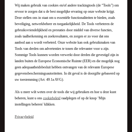
Wij maken gebruik van cookies en/of andere trackingtools (de “Tools”) om
ervoor te zorgen dat u de best mogelijke ervaring op onze website krijgt.
Deze stellen ons in staat om u essentiële functionaliteiten te bieden, zoals
beveiliging, netwerkbeheer en toegankelijkheid. De Tools verbeteren de
gebruiksvriendelijkheid en prestaties door middel van diverse functies,
zoals taalherkenning en zoekresultaten, en zorgen er zo voor dat ons
aanbod aan u wordt verbeterd. Onze website kan ook gebruikmaken van
Tools van derden om advertenties te tonen die relevanter voor u zijn.
Sommige Tools kunnen worden verwerkt door derden die gevestigd zijn in
landen buiten de Europese Economische Ruimte (EER) en die mogelijk nog
geen adequaatheidsbesluit hebben ontvangen van de relevante Europese
gegevensbeschermingsautoriteiten. In dit geval is de doorgifte gebaseerd op
uw toestemming (Art. 49.1a AVG).
Als u meer wilt weten over de tools die wij gebruiken en hoe u deze kunt
beheren, kunt u ons
cookiebeleid
raadplegen of op de knop ‘Mijn
instellingen beheren’ klikken.
Privacybeleid